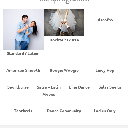
Discofox
Hochzeitskurse
Standard / Latein
American Smooth
Boogie Woogie
Lindy Hop
Sportkurse
Salsa + Latin
Line Dance
Salsa Suelta
Moves
Tanzkreis
Dance Community
Ladies Only