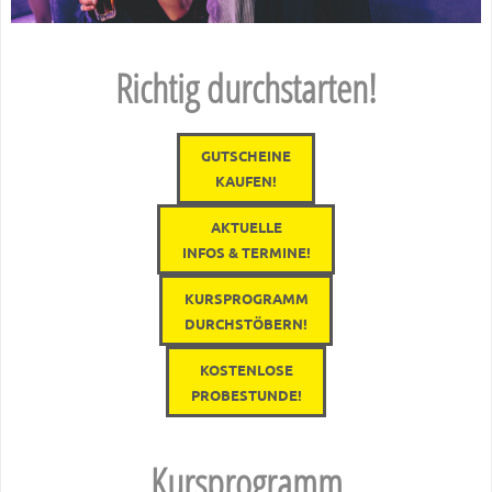
Richtig durchstarten!
GUTSCHEINE
KAUFEN!
AKTUELLE
INFOS & TERMINE
!
KURSPROGRAMM
DURCHSTÖBERN!
KOSTENLOSE
PROBESTUNDE!
Kursprogramm