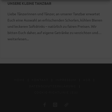
UNSERE KLEINE TANZBAR
Liebe Tänzerinnen und Tänzer, an unserer Tanzbar erwartet
Euch eine Auswahl an erfrischenden Schorlen, kühlen Bieren
und leckeren Softdrinks – natürlich zu fairen Preisen. Wir
bitten Euch daher, auf eigene Getränke zu verzichten und
weiterlesen...
stattdessen unser Angebot zu genießen. Vielen Dank für Euer
Verständnis – uns Prost auf einen tollen Tanzabend!
HOME
|
KONTAKT
|
IMPRESSUM
|
AGB
|
DATENSCHUTZERKLÄRUNG
|
COOKIE-RICHTLINIE (EU)