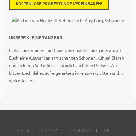
KOSTENLOSE PROBESTUNDE VEREINBAREN!
UNSERE KLEINE TANZBAR
Liebe Tänzerinnen und Tänzer, an unserer Tanzbar erwartet
Euch eine Auswahl an erfrischenden Schorlen, kühlen Bieren
und leckeren Softdrinks – natürlich zu fairen Preisen. Wir
bitten Euch daher, auf eigene Getränke zu verzichten und
weiterlesen...
stattdessen unser Angebot zu genießen. Vielen Dank für Euer
Verständnis – uns Prost auf einen tollen Tanzabend!
HOME
|
KONTAKT
|
IMPRESSUM
|
AGB
|