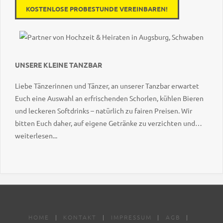
KOSTENLOSE PROBESTUNDE VEREINBAREN!
UNSERE KLEINE TANZBAR
Liebe Tänzerinnen und Tänzer, an unserer Tanzbar erwartet
Euch eine Auswahl an erfrischenden Schorlen, kühlen Bieren
und leckeren Softdrinks – natürlich zu fairen Preisen. Wir
bitten Euch daher, auf eigene Getränke zu verzichten und
weiterlesen...
stattdessen unser Angebot zu genießen. Vielen Dank für Euer
Verständnis – uns Prost auf einen tollen Tanzabend!
HOME
|
KONTAKT
|
IMPRESSUM
|
AGB
|