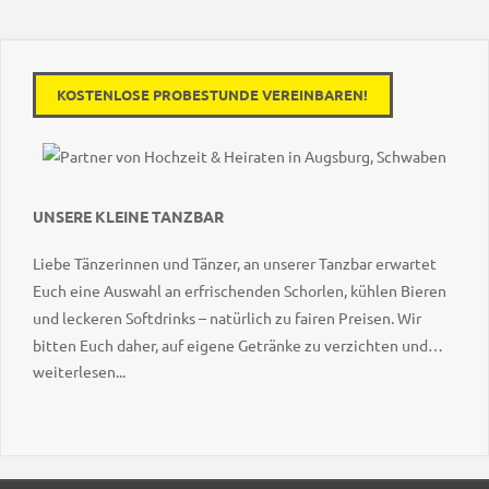
KOSTENLOSE PROBESTUNDE VEREINBAREN!
UNSERE KLEINE TANZBAR
Liebe Tänzerinnen und Tänzer, an unserer Tanzbar erwartet
Euch eine Auswahl an erfrischenden Schorlen, kühlen Bieren
und leckeren Softdrinks – natürlich zu fairen Preisen. Wir
bitten Euch daher, auf eigene Getränke zu verzichten und
weiterlesen...
stattdessen unser Angebot zu genießen. Vielen Dank für Euer
Verständnis – uns Prost auf einen tollen Tanzabend!