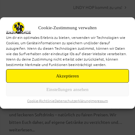
LINDY HOP kommt zu uns!
Cookie-Zustimmung verwalten
Um dir ein optimales Erlebnis zu bieten, verwenden wir Technologien wie
Cookies, um Geräteinformationen zu speichern und/oder darauf
zuzugreifen. Wenn du diesen Technologien zustimmst, können wir Daten
KOSTENLOSE PROBESTUNDE VEREINBAREN!
wie das Surfverhalten oder eindeutige IDs auf dieser Website verarbeiten.
Wenn du deine Zustimmung nicht erteilst oder zurückziehst, können
bestimmte Merkmale und Funktionen beeinträchtigt werden.
Akzeptieren
UNSERE KLEINE TANZBAR
Einstellungen ansehen
Liebe Tänzerinnen und Tänzer, an unserer Tanzbar erwartet
Cookie-Richtlinie
Datenschutzerklärung
Impressum
Euch eine Auswahl an erfrischenden Schorlen, kühlen Bieren
und leckeren Softdrinks – natürlich zu fairen Preisen. Wir
bitten Euch daher, auf eigene Getränke zu verzichten und
weiterlesen...
stattdessen unser Angebot zu genießen. Vielen Dank für Euer